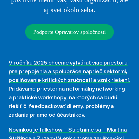
aj svet okolo seba.
Podporte Opravárov spoločnosti
V ročníku 2025 chceme vytvárať viac priestoru
pre prepojenia a spolupráce naprieč sektormi,
posilňovanie kritických zručností a vznik riešení.
Pridávame priestor na neformálny networking
a praktické workshopy, na ktorých sa budú
riešiť či feedbackovať dilemy, problémy a
zadania priamo od účastníkov.
Novinkou je talkshow – Stretnime sa – Martina
Strižinca a Zuzany Wienk s troma zaujímavými