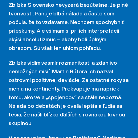
Zblízka Slovensko nevyzerá bezútešne. Je plné
tvorivosti. Panuje blbá nálada a často som
počula, že to vzdávame. Nechcem spochybniť
prieskumy. Ale všímam si pri ich interpretácii
akýsi absolutizmus – akoby boli úplným
obrazom. Sú však len uhlom pohľadu.
Zblízka vidím vesmír rozmanitosti a zdanlivo
nemožných misií. Martin Bútora ich nazval
ostrovmi pozitívnej deviácie. Za ostatné roky sa
menia na kontinenty. Prekvapuje ma napriek
tomu, ako veľa „spojencov“ sa stále nepozná.
Nálada po debatách je oveľa lepšia a ľudia sa
tešia, že našli blízko ďalších s rovnakou krvnou
skupinou.
Viac rozumiem „hnevu na Bratislavu“. Nedávno