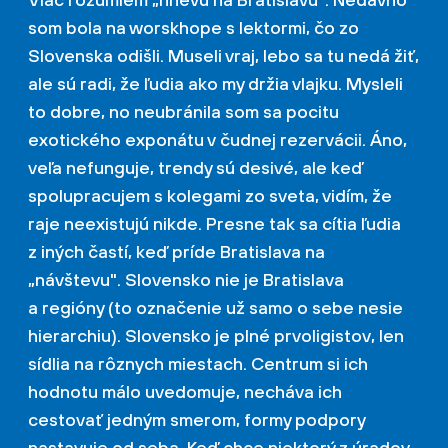
som bola na worskhope s lektormi, čo zo
Slovenska odišli. Museli vraj, lebo sa tu nedá žiť,
ale sú radi, že ľudia ako my držia vlajku. Mysleli
to dobre, no neubránila som sa pocitu
exotického exponátu v čudnej rezervácii. Áno,
veľa nefunguje, trendy sú desivé, ale keď
spolupracujem s kolegami zo sveta, vidím, že
raje neexistujú nikde. Presne tak sa cítia ľudia
z iných častí, keď príde Bratislava na
„návštevu". Slovensko nie je Bratislava
a regióny (to označenie už samo o sebe nesie
hierarchiu). Slovensko je plné prvoligistov, len
sídlia na rôznych miestach. Centrum si ich
hodnotu málo uvedomuje, necháva ich
cestovať jedným smerom, formy podpory
nastavuje od seba. Keď chce niektorý z úradov