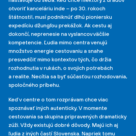
otvoriť kanceláriu inde – po 30. rokoch
štátnosti!, musí podniknúť dlhú pioniersku
expedíciu džungľou prekážok. Ak cestu aj
dokončí, neprenesie na vyslancov väčšie
kompetencie. Ľudia mimo centra venujú
množstvo energie cestovaniu a snahe
presvedčiť mimo kontextov tých, čo držia
rozhodnutia v rukách, o svojich potrebách
a realite. Necítia sa byť súčasťou rozhodovania,
spoločného príbehu.
Keď v centre o tom rozprávam chce viac
spoznávať iných autenticky. V momente
cestovania sa skupina pripravených dramaticky
zúži. Vždy existujú dobré dôvody. Majú ich aj
ľudia z iných častí Slovenska. Napriek tomu