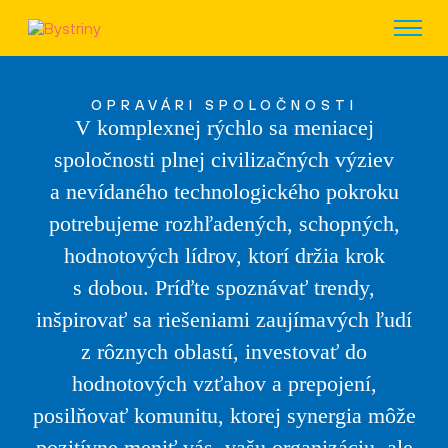
OPRAVÁRI SPOLOČNOSTI
V komplexnej rýchlo sa meniacej
spoločnosti plnej civilizačných výziev
a nevídaného technologického pokroku
potrebujeme rozhľadených, schopných,
hodnotových lídrov, ktorí držia krok
s dobou. Príďte spoznávať trendy,
inšpirovať sa riešeniami zaujímavých ľudí
z rôznych oblastí, investovať do
hodnotových vzťahov a prepojení,
posilňovať komunitu, ktorej synergia môže
pozitívne meniť vás, vašu organizáciu, ale