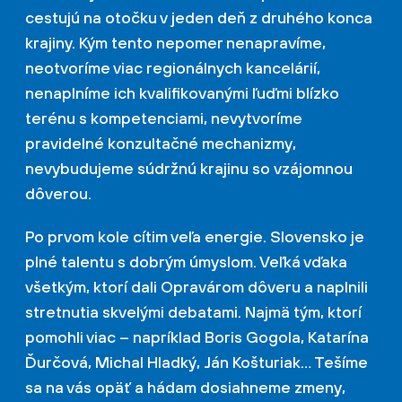
cestujú na otočku v jeden deň z druhého konca
krajiny. Kým tento nepomer nenapravíme,
neotvoríme viac regionálnych kancelárií,
nenaplníme ich kvalifikovanými ľuďmi blízko
terénu s kompetenciami, nevytvoríme
pravidelné konzultačné mechanizmy,
nevybudujeme súdržnú krajinu so vzájomnou
dôverou.
Po prvom kole cítim veľa energie. Slovensko je
plné talentu s dobrým úmyslom. Veľká vďaka
všetkým, ktorí dali Opravárom dôveru a naplnili
stretnutia skvelými debatami. Najmä tým, ktorí
pomohli viac – napríklad Boris Gogola, Katarína
Ďurčová, Michal Hladký, Ján Košturiak… Tešíme
sa na vás opäť a hádam dosiahneme zmeny,