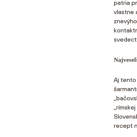
patria p
vlastne 
znevýhod
kontakt
svedect
Najvesel
Aj tento
šarmantn
„bačovsk
„rímskej 
Slovens
recept n