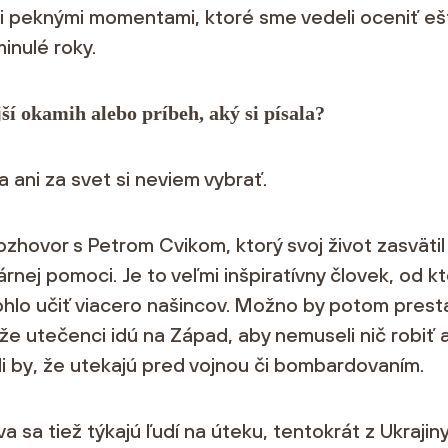
 peknými momentami, ktoré sme vedeli oceniť ešt
inulé roky.
jší okamih alebo príbeh, aký si písala?
a ani za svet si neviem vybrať.
rozhovor s Petrom Cvikom, ktorý svoj život zasvätil
rnej pomoci. Je to veľmi inšpiratívny človek, od k
hlo učiť viacero našincov. Možno by potom presta
 že utečenci idú na Západ, aby nemuseli nič robiť 
i by, že utekajú pred vojnou či bombardovaním.
va sa tiež týkajú ľudí na úteku, tentokrát z Ukrajiny