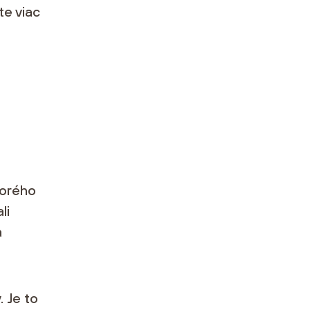
e viac
torého
li
a
. Je to