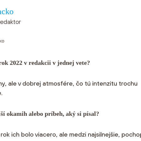
acko
redaktor
rok 2022 v redakcii v jednej vete?
ny, ale v dobrej atmosfére, čo tú intenzitu trochu
.
jší okamih alebo príbeh, aký si písal?
 rok ich bolo viacero, ale medzi najsilnejšie, pocho