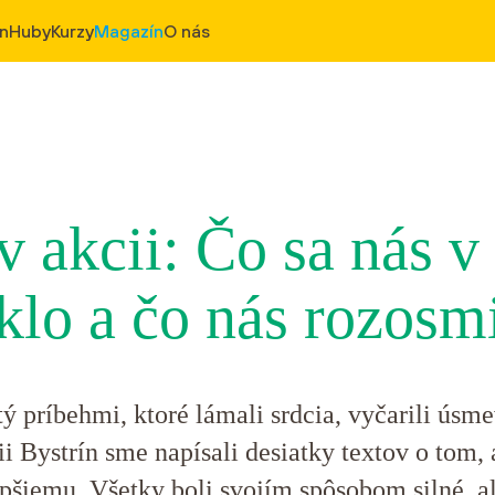
ín
Huby
Kurzy
Magazín
O nás
v akcii: Čo sa nás v
klo a čo nás rozosm
tý príbehmi, ktoré lámali srdcia, vyčarili úsm
ii Bystrín sme napísali desiatky textov o tom, 
pšiemu. Všetky boli svojím spôsobom silné, al