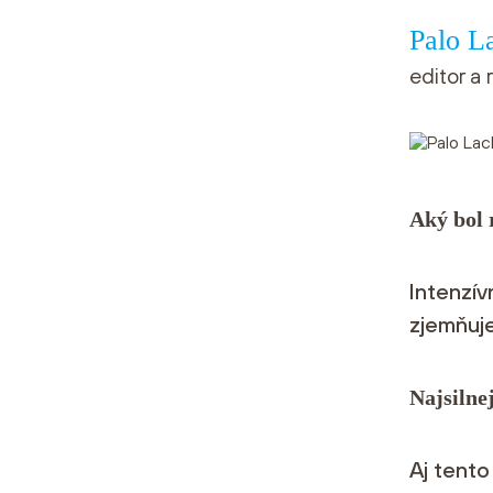
Palo L
editor a 
Aký bol 
Intenzív
zjemňuje
Najsilne
Aj tento