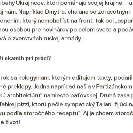
ríbehy Ukrajincov, ktorí pomáhajú svojej krajine – 
aj nám. Napríklad Dmytra, chalana so zdravotným
nením, ktorý nemohol ísť na front, tak bol „aspo
nou osobou pre novinárov po celom svete a podá
vá o zverstvách ruskej armády.
ší okamih pri práci?
 rok sa kolegyniam, ktorým editujem texty, podaril
é preklepy. Jedna napríklad našla v Partizánskom
ú architektúru“ namiesto baťovskej. Druhá zasa p
ľahkej pizzi, ktorú pečie sympatický Talian, žijúci n
ku podľa storočného receptu“. Aj ja chcem storo
a život!