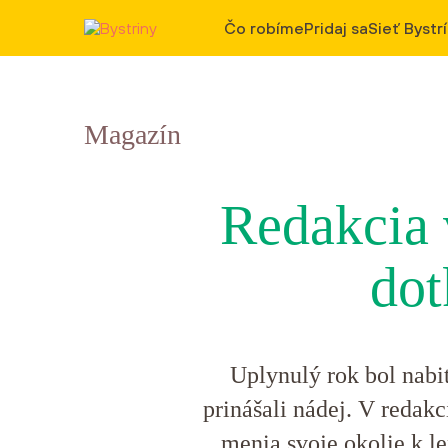
Čo robíme
Pridaj sa
Sieť Bystr
Magazín
Redakcia 
dot
Uplynulý rok bol nabi
prinášali nádej. V redakc
menia svoje okolie k le