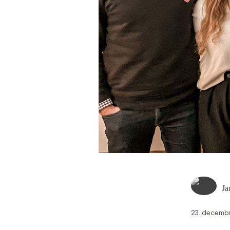
Ja
23. decemb