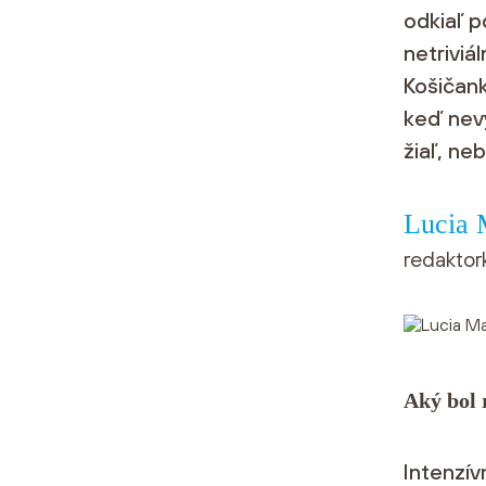
odkiaľ 
netriviá
Košičank
keď nevy
žiaľ, ne
Lucia 
redaktor
Aký bol 
Intenzív