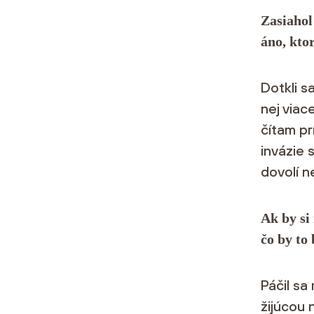
Zasiahol
áno, kto
Dotkli s
nej viac
čítam pr
invázie 
dovolí n
Ak by si
čo by to
Páčil sa
žijúcou 