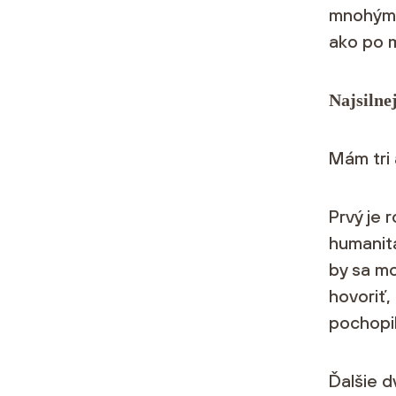
mnohými
ako po m
Najsilne
Mám tri 
Prvý je 
humanitá
by sa mo
hovoriť,
pochopil
Ďalšie d