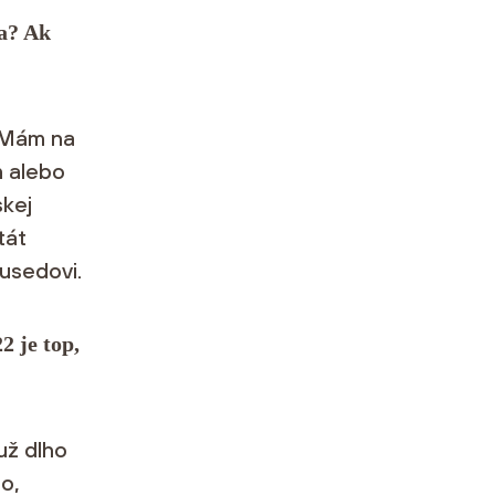
ta? Ak
. Mám na
m alebo
skej
tát
susedovi.
2 je top,
už dlho
to,