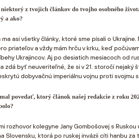
 niektorý z tvojich článkov do tvojho osobného živo
rý a ako?
a ma asi všetky články, ktoré sme písali o Ukrajine
ero priateľov a vždy mám hrču v krku, keď počúva
íbehy Ukrajincov. Aj po desiatich mesiacoch od ru
sa zdá byť neuveriteľné, že si v 21. storočí nejaký š
eskrytú dobyvačnú imperiálnu vojnu proti svojmu 
 mal povedať, ktorý článok našej redakcie z roku 202
 bolo?
 mi rozhovor kolegyne Jany Gombošovej s Ruskou 
na Slovensku, ktorá po ruskej invázii cíti hanbu za 