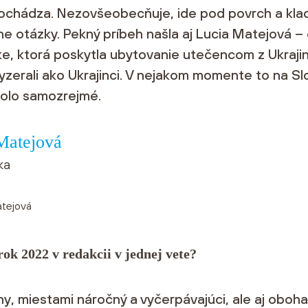
pochádza. Nezovšeobecňuje, ide pod povrch a kla
lne otázky. Pekný príbeh našla aj Lucia Matejová –
e, ktorá poskytla ubytovanie utečencom z Ukrajin
zerali ako Ukrajinci. V nejakom momente to na Sl
bolo samozrejmé.
Matejová
ka
rok 2022 v redakcii v jednej vete?
ny, miestami náročný a vyčerpávajúci, ale aj oboha