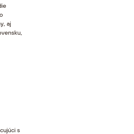
die
 o
y, aj
ovensku,
cujúci s