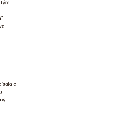
a tým
ň“
val
i
ísala o
a
čný