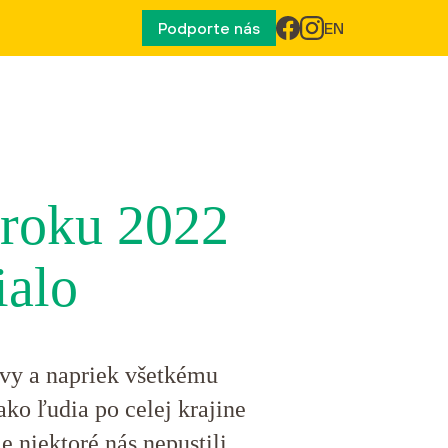
Podporte nás
EN
 roku 2022
ialo
evy a napriek všetkému
ako ľudia po celej krajine
e niektoré nás nepustili