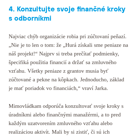
4. Konzultujte svoje finančné kroky
s odborníkmi
Najviac chýb organizácie robia pri zúčtovaní peňazí.
„Nie je to len o tom: že „Hurá získali sme peniaze na
náš projekt!“ Najprv si treba prečítať podmienky,
špecifiká použitia financií a držať sa zmluvného
vzťahu. Všetky peniaze z grantov musia byť
zúčtované a pekne na kôpkach. Jednoducho, základ
je mať poriadok vo financiách,“ vraví Jarka.
Mimovládkam odporúča konzultovať svoje kroky s
úradníkmi alebo finančnými manažérmi, a to pred
každým uzatvorením zmluvného vzťahu alebo
realizáciou aktivít. Mali by si zistiť, či sú ich