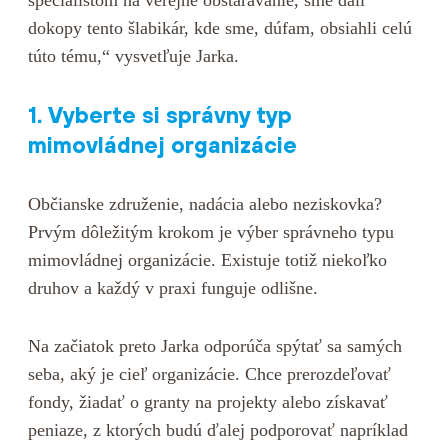
špecialistom na verejné obstarávanie, sme dali
dokopy tento šlabikár, kde sme, dúfam, obsiahli celú
túto tému,“ vysvetľuje Jarka.
1. Vyberte si správny typ
mimovládnej organizácie
Občianske združenie, nadácia alebo neziskovka?
Prvým dôležitým krokom je výber správneho typu
mimovládnej organizácie. Existuje totiž niekoľko
druhov a každý v praxi funguje odlišne.
Na začiatok preto Jarka odporúča spýtať sa samých
seba, aký je cieľ organizácie. Chce prerozdeľovať
fondy, žiadať o granty na projekty alebo získavať
peniaze, z ktorých budú ďalej podporovať napríklad