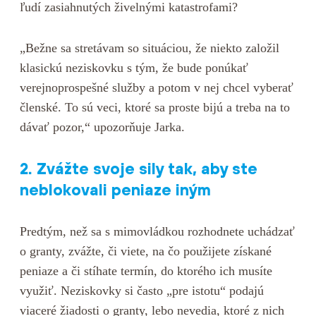
ľudí zasiahnutých živelnými katastrofami?
„Bežne sa stretávam so situáciou, že niekto založil
klasickú neziskovku s tým, že bude ponúkať
verejnoprospešné služby a potom v nej chcel vyberať
členské. To sú veci, ktoré sa proste bijú a treba na to
dávať pozor,“ upozorňuje Jarka.
2. Zvážte svoje sily tak, aby ste
neblokovali peniaze iným
Predtým, než sa s mimovládkou rozhodnete uchádzať
o granty, zvážte, či viete, na čo použijete získané
peniaze a či stíhate termín, do ktorého ich musíte
využiť. Neziskovky si často „pre istotu“ podajú
viaceré žiadosti o granty, lebo nevedia, ktoré z nich