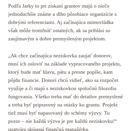
Podľa Jarky to pri získaní grantov majú o niečo
jednoduchšie známe a dlho pôsobiace organizície s
dobrými referenciami. Aj začínajúca mimovládka
však môže tromfnúť ostatných, ak sa prihlási so
zaujímavým a dobre premysleným projektom.
„Ak chce začínajúca neziskovka zaujať donorov,
musí ich osloviť na základe vypracovaného projektu,
ktorý bude mať hlavu, pätu a presne popíše, kam
pôjdu financie. Donori chcú vidieť, ako sa rozpočet
využije a či majú s neziskovkou spoločnú filozofiu
fungovania. Všetko treba mať do detailov premyslené
a treba byť pripravený na otázky ku grantu. Projekt
tiež musí byť napasovaný do schémy výzvy. Tu
pozor – nie každá výzva je pre každú neziskovku!“
uzatvára skúsená finančná manažérka.