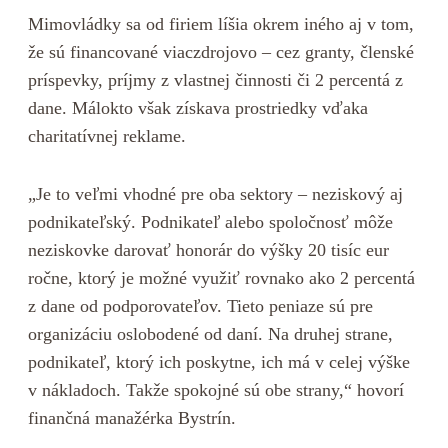
Mimovládky sa od firiem líšia okrem iného aj v tom,
že sú financované viaczdrojovo – cez granty, členské
príspevky, príjmy z vlastnej činnosti či 2 percentá z
dane. Málokto však získava prostriedky vďaka
charitatívnej reklame.
„Je to veľmi vhodné pre oba sektory – neziskový aj
podnikateľský. Podnikateľ alebo spoločnosť môže
neziskovke darovať honorár do výšky 20 tisíc eur
ročne, ktorý je možné využiť rovnako ako 2 percentá
z dane od podporovateľov. Tieto peniaze sú pre
organizáciu oslobodené od daní. Na druhej strane,
podnikateľ, ktorý ich poskytne, ich má v celej výške
v nákladoch. Takže spokojné sú obe strany,“ hovorí
finančná manažérka Bystrín.