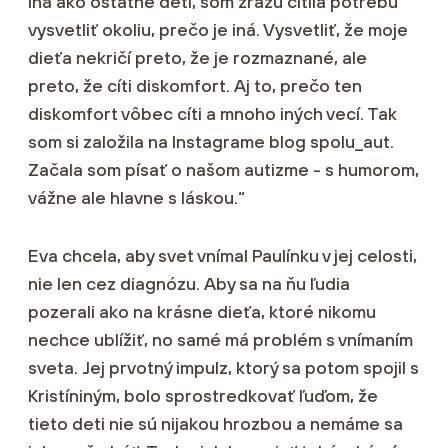
iná ako ostatné deti, som zrazu cítila potrebu
vysvetliť okoliu, prečo je iná. Vysvetliť, že moje
dieťa nekričí preto, že je rozmaznané, ale
preto, že cíti diskomfort. Aj to, prečo ten
diskomfort vôbec cíti a mnoho iných vecí. Tak
som si založila na Instagrame blog spolu_aut.
Začala som písať o našom autizme - s humorom,
vážne ale hlavne s láskou.“
Eva chcela, aby svet vnímal Paulínku v jej celosti,
nie len cez diagnózu. Aby sa na ňu ľudia
pozerali ako na krásne dieťa, ktoré nikomu
nechce ublížiť, no samé má problém s vnímaním
sveta. Jej prvotný impulz, ktorý sa potom spojil s
Kristíniným, bolo sprostredkovať ľuďom, že
tieto deti nie sú nijakou hrozbou a nemáme sa