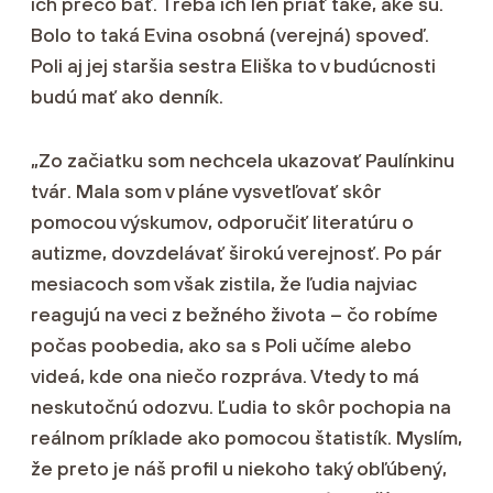
ich prečo báť. Treba ich len priať také, aké sú.
Bolo to taká Evina osobná (verejná) spoveď.
Poli aj jej staršia sestra Eliška to v budúcnosti
budú mať ako denník.
„Zo začiatku som nechcela ukazovať Paulínkinu
tvár. Mala som v pláne vysvetľovať skôr
pomocou výskumov, odporučiť literatúru o
autizme, dovzdelávať širokú verejnosť. Po pár
mesiacoch som však zistila, že ľudia najviac
reagujú na veci z bežného života – čo robíme
počas poobedia, ako sa s Poli učíme alebo
videá, kde ona niečo rozpráva. Vtedy to má
neskutočnú odozvu. Ľudia to skôr pochopia na
reálnom príklade ako pomocou štatistík. Myslím,
že preto je náš profil u niekoho taký obľúbený,