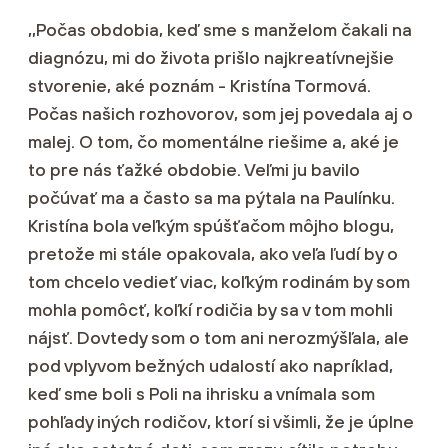
,,Počas obdobia, keď sme s manželom čakali na
diagnózu, mi do života prišlo najkreatívnejšie
stvorenie, aké poznám - Kristína Tormová.
Počas našich rozhovorov, som jej povedala aj o
malej. O tom, čo momentálne riešime a, aké je
to pre nás ťažké obdobie. Veľmi ju bavilo
počúvať ma a často sa ma pýtala na Paulínku.
Kristína bola veľkým spúšťačom môjho blogu,
pretože mi stále opakovala, ako veľa ľudí by o
tom chcelo vedieť viac, koľkým rodinám by som
mohla pomôcť, koľkí rodičia by sa v tom mohli
nájsť. Dovtedy som o tom ani nerozmýšľala, ale
pod vplyvom bežných udalostí ako napríklad,
keď sme boli s Poli na ihrisku a vnímala som
pohľady iných rodičov, ktorí si všimli, že je úplne