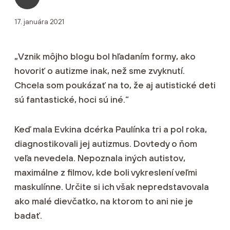
17. januára 2021
„Vznik môjho blogu bol hľadaním formy, ako
hovoriť o autizme inak, než sme zvyknutí.
Chcela som poukázať na to, že aj autistické deti
sú fantastické, hoci sú iné.“
Keď mala Evkina dcérka Paulínka tri a pol roka,
diagnostikovali jej autizmus. Dovtedy o ňom
veľa nevedela. Nepoznala iných autistov,
maximálne z filmov, kde boli vykreslení veľmi
maskulínne. Určite si ich však nepredstavovala
ako malé dievčatko, na ktorom to ani nie je
badať.