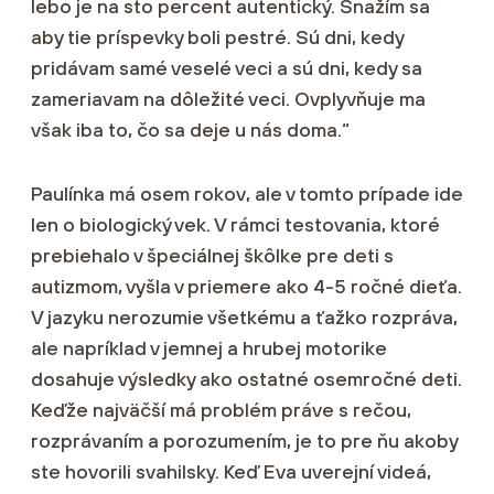
lebo je na sto percent autentický. Snažím sa
aby tie príspevky boli pestré. Sú dni, kedy
pridávam samé veselé veci a sú dni, kedy sa
zameriavam na dôležité veci. Ovplyvňuje ma
však iba to, čo sa deje u nás doma.“
Paulínka má osem rokov, ale v tomto prípade ide
len o biologický vek. V rámci testovania, ktoré
prebiehalo v špeciálnej škôlke pre deti s
autizmom, vyšla v priemere ako 4-5 ročné dieťa.
V jazyku nerozumie všetkému a ťažko rozpráva,
ale napríklad v jemnej a hrubej motorike
dosahuje výsledky ako ostatné osemročné deti.
Keďže najväčší má problém práve s rečou,
rozprávaním a porozumením, je to pre ňu akoby
ste hovorili svahilsky. Keď Eva uverejní videá,