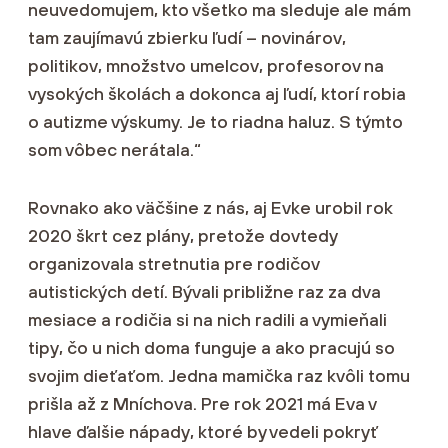
neuvedomujem, kto všetko ma sleduje ale mám
tam zaujímavú zbierku ľudí – novinárov,
politikov, množstvo umelcov, profesorov na
vysokých školách a dokonca aj ľudí, ktorí robia
o autizme výskumy. Je to riadna haluz. S týmto
som vôbec nerátala.“
Rovnako ako väčšine z nás, aj Evke urobil rok
2020 škrt cez plány, pretože dovtedy
organizovala stretnutia pre rodičov
autistických detí. Bývali približne raz za dva
mesiace a rodičia si na nich radili a vymieňali
tipy, čo u nich doma funguje a ako pracujú so
svojim dieťaťom. Jedna mamička raz kvôli tomu
prišla až z Mníchova. Pre rok 2021 má Eva v
hlave ďalšie nápady, ktoré by vedeli pokryť