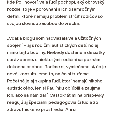
kde Poli hovorí, veľa ľudí pochopí, aký obrovský
rozdiel to je v porovnaní s ich osemročnými
deťmi, ktoré nemajú problém strčiť rodičov so
svojou slovnou zásobou do vrecka.
„Vďaka blogu som nadviazala veľa užitočných
spojení – aj s rodičmi autistických detí, no aj
mimo tejto bubliny. Niekedy dostanem desiatky
správ denne, s niektorými rodičmi sa poznám
dokonca osobne. Radíme si, vymieňame si, čo je
nové, konzultujeme to, na čo si trúfame.
Početná je aj skupina ľudí, ktorí nemajú nikoho
autistického, len si Paulínku obľúbili a zaujíma
ich, ako sa nám darí. Častokrát mi na príspevky
reagujú aj špeciálni pedagógovia či ľudia zo
zdravotníckeho prostredia. Ani si