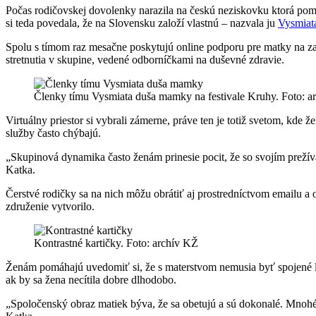
Počas rodičovskej dovolenky narazila na českú neziskovku ktorá po
si teda povedala, že na Slovensku založí vlastnú – nazvala ju
Vysmiat
Spolu s tímom raz mesačne poskytujú online podporu pre matky na zač
stretnutia v skupine, vedené odborníčkami na duševné zdravie.
Členky tímu Vysmiata duša mamky na festivale Kruhy. Foto: a
Virtuálny priestor si vybrali zámerne, práve ten je totiž svetom, kd
služby často chýbajú.
„Skupinová dynamika často ženám prinesie pocit, že so svojím prežíva
Katka.
Čerstvé rodičky sa na nich môžu obrátiť aj prostredníctvom emailu 
združenie vytvorilo.
Kontrastné kartičky. Foto: archív KŽ
Ženám pomáhajú uvedomiť si, že s materstvom nemusia byť spojené le
ak by sa žena necítila dobre dlhodobo.
„Spoločenský obraz matiek býva, že sa obetujú a sú dokonalé. Mnohé 