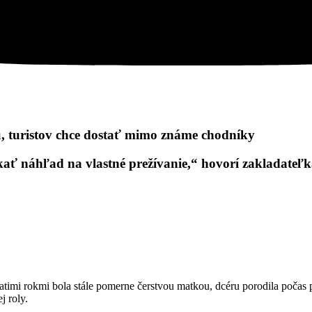
, turistov chce dostať mimo známe chodníky
skať náhľad na vlastné prežívanie,“ hovorí zakladate
iatimi rokmi bola stále pomerne čerstvou matkou, dcéru porodila poča
j roly.