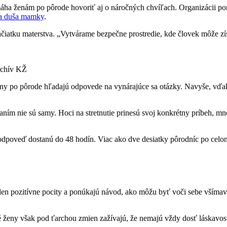
máha ženám po pôrode hovoriť aj o náročných chvíľach. Organizácii p
a duša mamky
.
iatku materstva. „Vytvárame bezpečne prostredie, kde človek môže zís
rchív KŽ
e ženy po pôrode hľadajú odpovede na vynárajúce sa otázky. Navyše, vďa
ním nie sú samy. Hoci na stretnutie prinesú svoj konkrétny príbeh, mn
a odpoveď dostanú do 48 hodín. Viac ako dve desiatky pôrodníc po ce
n pozitívne pocity a ponúkajú návod, ako môžu byť voči sebe všímave
ženy však pod ťarchou zmien zažívajú, že nemajú vždy dosť láskavosti 