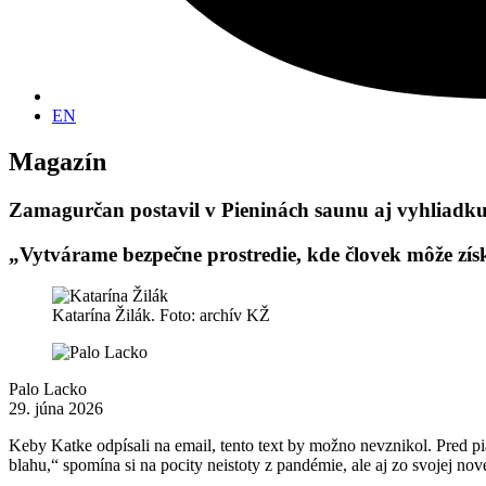
EN
Magazín
Zamagurčan postavil v Pieninách saunu aj vyhliadku
„Vytvárame bezpečne prostredie, kde človek môže zí
Katarína Žilák. Foto: archív KŽ
Palo Lacko
29. júna 2026
Keby Katke odpísali na email, tento text by možno nevznikol. Pred p
blahu,“ spomína si na pocity neistoty z pandémie, ale aj zo svojej nove