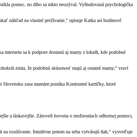
onúkla pomoc, no dlho sa nikto neozýval. Vyštudovaná psychologička
kať náhľad na vlastné prežívanie,“ opisuje Katka asi hodinové
ka internetu sa k podpore dostanú aj mamy z lokalít, kde podobné
ohokrát zistia, že podobnú skúsenosť majú aj ostatné mamy,“ vraví
lom Slovensku zasa mamám ponúka Kontrastné kartičky, ktoré
jšie a láskavejšie. Zároveň hovoria o možnostiach odbornej pomoci,
na rozdávanie. Intuitívne potom na seba vytvárajú tlak,“ vysvetľuje