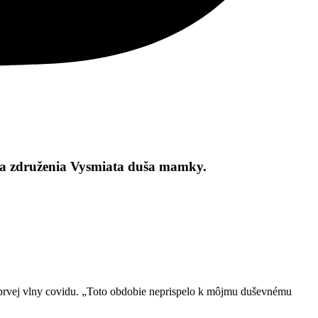
ľka združenia Vysmiata duša mamky.
s prvej vlny covidu. „Toto obdobie neprispelo k môjmu duševnému