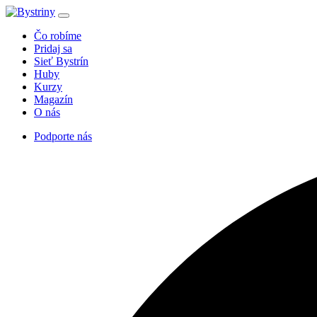
Čo robíme
Pridaj sa
Sieť Bystrín
Huby
Kurzy
Magazín
O nás
Podporte nás