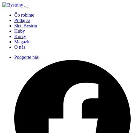
Čo robíme
Pridaj sa
Sieť Bystrín
Huby
Kurzy
Magazín
O nás
Podporte nás