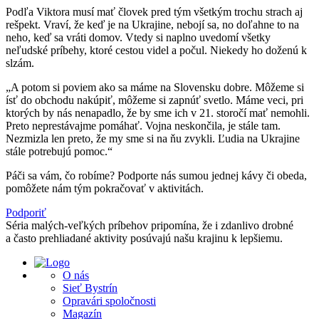
Podľa Viktora musí mať človek pred tým všetkým trochu strach aj
rešpekt. Vraví, že keď je na Ukrajine, nebojí sa, no doľahne to na
neho, keď sa vráti domov. Vtedy si naplno uvedomí všetky
neľudské príbehy, ktoré cestou videl a počul. Niekedy ho doženú k
slzám.
„A potom si poviem ako sa máme na Slovensku dobre. Môžeme si
ísť do obchodu nakúpiť, môžeme si zapnúť svetlo. Máme veci, pri
ktorých by nás nenapadlo, že by sme ich v 21. storočí mať nemohli.
Preto neprestávajme pomáhať. Vojna neskončila, je stále tam.
Nezmizla len preto, že my sme si na ňu zvykli. Ľudia na Ukrajine
stále potrebujú pomoc.“
Páči sa vám, čo robíme? Podporte nás sumou jednej kávy či obeda,
pomôžete nám tým pokračovať v aktivitách.
Podporiť
Séria malých-veľkých príbehov pripomína, že i zdanlivo drobné
a často prehliadané aktivity posúvajú našu krajinu k lepšiemu.
O nás
Sieť Bystrín
Opravári spoločnosti
Magazín