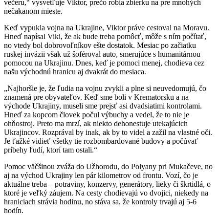
večeru,“ vysvetľuje Viktor, prečo robia zbierku na pre mnohých
nečakanom mieste.
Keď vypukla vojna na Ukrajine, Viktor práve cestoval na Moravu.
Hneď napísal Viki, že ak bude treba pomôcť, môže s ním počítať,
no vtedy bol dobrovoľníkov ešte dostatok. Mesiac po začiatku
ruskej invázii však už šoféroval auto, smerujúce s humanitárnou
pomocou na Ukrajinu. Dnes, keď je pomoci menej, chodieva cez
našu východnú hranicu aj dvakrát do mesiaca.
„Najhoršie je, že ľudia na vojnu zvykli a plne si neuvedomujú, čo
znamená pre obyvateľov. Keď sme boli v Krematorsku a na
východe Ukrajiny, museli sme prejsť asi dvadsiatimi kontrolami.
Hneď za kopcom človek počul výbuchy a vedel, že to nie je
ohňostroj. Preto ma mrzí, ak niekto dehonestuje utekajúcich
Ukrajincov. Rozprával by inak, ak by to videl a zažil na vlastné oči.
Je ťažké vidieť všetky tie rozbombardované budovy a počúvať
príbehy ľudí, ktorí tam ostali.“
Pomoc väčšinou zváža do Užhorodu, do Polyany pri Mukačeve, no
aj na východ Ukrajiny len pár kilometrov od frontu. Vozí, čo je
aktuálne treba – potraviny, konzervy, generátory, lieky či škrtidlá, o
ktoré je veľký záujem. Na cesty chodievajú vo dvojici, niekedy na
hraniciach strávia hodinu, no stáva sa, že kontroly trvajú aj 5-6
hodín.