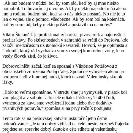
„Ak raz budem v núdzi, bol by som rád, keď by aj mne niekto
pomohol. To hovorím aj o vojne. Ak by niekto napadol mňa alebo
moju rodinu, budem rád, keď sa o nás niekto postará. No nie je to
len o vojne, ale o pomoci všeobecne. Ak by som bol na kolenách,
bol by som rád, keby niekto prišiel a postavil ma na nohy.“
Viktor Štefančík je profesionálny barista, pivovarník a najnovšie i
pražiar kávy. Po skúsenostiach v zahraničí sa vrátil do Prešova, kde
založil medzičasom už ikonickú kaviareň. Hovorí, že je optimista a
ľudomil, ktorý rád vychádza von zo svojej komfortnej zóny, lebo
vtedy človek zistí, čo je život.
Dobrovoľníčiť začal, keď sa spoznal s Viktóriou Potášovou z
občianskeho združenia Podaj ďalej. Spoločne vymysleli akciu na
podporu ľudí v hmotnej núdzi, ktorú nazvali Valentínsky skutok
lásky.
„Bolo to veľmi spontánne. V stredu sme ju vymysleli, v piatok bol
von plagát a v sobotu sa to celé udialo. Prišlo vyše 400 ľudí,
výmenou za kávu sme vyzbierali jednu alebo dve dodávky
trvanlivých potravín,“ spomína si na prvý ročník podujatia.
Tento rok sa na prešovskej kalvárii uskutoční jeho ôsme
pokračovanie. „Je tam dobrý výhľad na celé mesto, vezmeš frajerku,
prejdete sa, spravíte dobrý skutok a ešte stíhate aj valentínsku