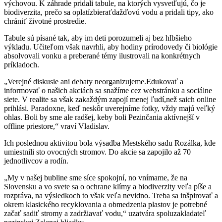
výchovou. K záhrade pridali tabule, na ktorých vysvetľujú, čo je
biodiverzita, prečo sa oplatízbieraťdažďovú vodu a pridali tipy, ako
chrániť životné prostredie.
Tabule sú písané tak, aby im deti porozumeli aj bez hlbšieho
výkladu. Učiteľom však navrhli, aby hodiny prírodovedy či biológie
absolvovali vonku a preberané témy ilustrovali na konkrétnych
príkladoch.
„Verejné diskusie ani debaty neorganizujeme.Edukovať a
informovať o našich akciách sa snažíme cez webstránku a sociálne
siete. V realite sa však zakaždým zapojí menej ľudí,než saich online
prihlási. Paradoxne, keď neskôr uverejníme fotky, vždy majú veľký
ohlas. Boli by sme ale radšej, keby boli Pezinčania aktívnejší v
offline priestore,“ vraví Vladislav.
Ich poslednou aktivitou bola výsadba Mestského sadu Rozálka, kde
umiestnili sto ovocných stromov. Do akcie sa zapojilo až 70
jednotlivcov a rodín.
„My v našej bubline sme síce spokojní, no vnímame, že na
Slovensku a vo svete sa o ochrane klímy a biodiverzity veľa píše a
rozpráva, na výsledkoch to však veľa nevidno. Treba sa inšpirovať a
okrem klasického recyklovania a obmedzenia plastov je potrebné
začať sadiť stromy a zadržiavať vodu,“ uzatvára spoluzakladateľ