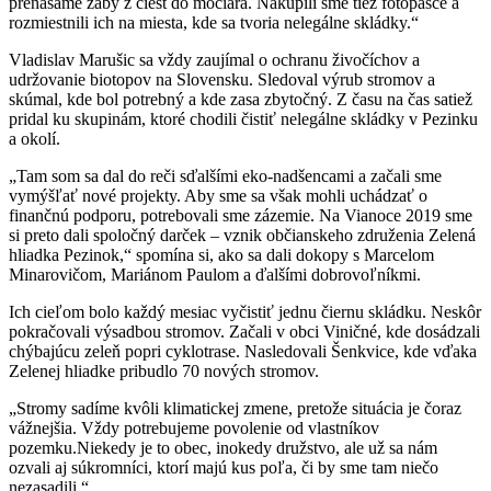
prenášame žaby z ciest do močiara. Nakúpili sme tiež fotopasce a
rozmiestnili ich na miesta, kde sa tvoria nelegálne skládky.“
Vladislav Marušic sa vždy zaujímal o ochranu živočíchov a
udržovanie biotopov na Slovensku. Sledoval výrub stromov a
skúmal, kde bol potrebný a kde zasa zbytočný. Z času na čas satiež
pridal ku skupinám, ktoré chodili čistiť nelegálne skládky v Pezinku
a okolí.
„Tam som sa dal do reči sďalšími eko-nadšencami a začali sme
vymýšľať nové projekty. Aby sme sa však mohli uchádzať o
finančnú podporu, potrebovali sme zázemie. Na Vianoce 2019 sme
si preto dali spoločný darček – vznik občianskeho združenia Zelená
hliadka Pezinok,“ spomína si, ako sa dali dokopy s Marcelom
Minarovičom, Mariánom Paulom a ďalšími dobrovoľníkmi.
Ich cieľom bolo každý mesiac vyčistiť jednu čiernu skládku. Neskôr
pokračovali výsadbou stromov. Začali v obci Viničné, kde dosádzali
chýbajúcu zeleň popri cyklotrase. Nasledovali Šenkvice, kde vďaka
Zelenej hliadke pribudlo 70 nových stromov.
„Stromy sadíme kvôli klimatickej zmene, pretože situácia je čoraz
vážnejšia. Vždy potrebujeme povolenie od vlastníkov
pozemku.Niekedy je to obec, inokedy družstvo, ale už sa nám
ozvali aj súkromníci, ktorí majú kus poľa, či by sme tam niečo
nezasadili.“