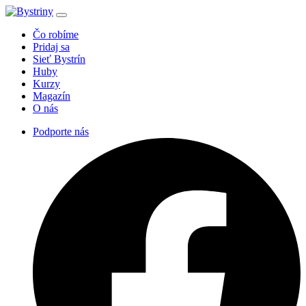
Čo robíme
Pridaj sa
Sieť Bystrín
Huby
Kurzy
Magazín
O nás
Podporte nás