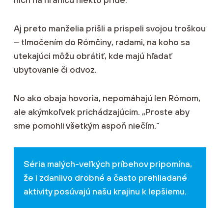
Aj preto manželia prišli a prispeli svojou troškou
– tlmočením do Rómčiny, radami, na koho sa
utekajúci môžu obrátiť, kde majú hľadať
ubytovanie či odvoz.
No ako obaja hovoria, nepomáhajú len Rómom,
ale akýmkoľvek prichádzajúcim. „Proste aby
sme pomohli všetkým aspoň niečím.“
Séria malých-veľkých príbehov pripomína,
že i zdanlivo drobné a často prehliadané
aktivity posúvajú našu krajinu k lepšiemu.