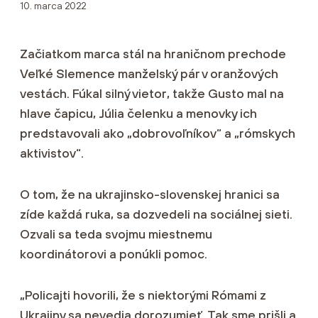
10. marca 2022
Začiatkom marca stál na hraničnom prechode
Veľké Slemence manželský pár v oranžových
vestách. Fúkal silný vietor, takže Gusto mal na
hlave čapicu, Júlia čelenku a menovky ich
predstavovali ako „dobrovoľníkov“ a „rómskych
aktivistov“.
O tom, že na ukrajinsko-slovenskej hranici sa
zíde každá ruka, sa dozvedeli na sociálnej sieti.
Ozvali sa teda svojmu miestnemu
koordinátorovi a ponúkli pomoc.
„Policajti hovorili, že s niektorými Rómami z
Ukrajiny sa nevedia dorozumieť. Tak sme prišli a