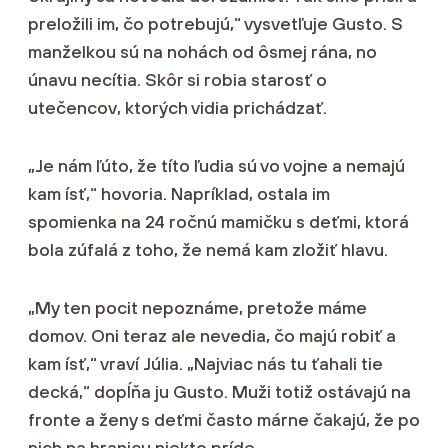
preložili im, čo potrebujú,“ vysvetľuje Gusto. S
manželkou sú na nohách od ôsmej rána, no
únavu necítia. Skôr si robia starosť o
utečencov, ktorých vidia prichádzať.
„Je nám ľúto, že títo ľudia sú vo vojne a nemajú
kam ísť,“ hovoria. Napríklad, ostala im
spomienka na 24 ročnú mamičku s deťmi, ktorá
bola zúfalá z toho, že nemá kam zložiť hlavu.
„My ten pocit nepoznáme, pretože máme
domov. Oni teraz ale nevedia, čo majú robiť a
kam ísť,“ vraví Júlia. „Najviac nás tu ťahali tie
decká,“ dopĺňa ju Gusto. Muži totiž ostávajú na
fronte a ženy s deťmi často márne čakajú, že po
nich na hranicu niekto príde.