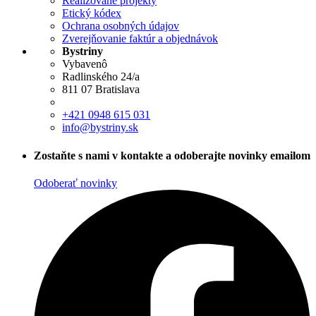
Realizované projekty
Etický kódex
Ochrana osobných údajov
Zverejňovanie faktúr a objednávok
Bystriny
Vybavenô
Radlinského 24/a
811 07 Bratislava
+421 0948 615 031
info@bystriny.sk
Zostaňte s nami v kontakte a odoberajte novinky emailom
Odoberať novinky