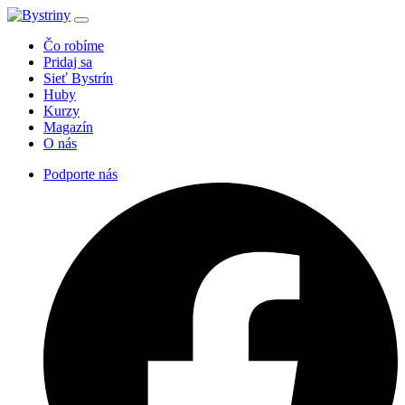
Čo robíme
Pridaj sa
Sieť Bystrín
Huby
Kurzy
Magazín
O nás
Podporte nás