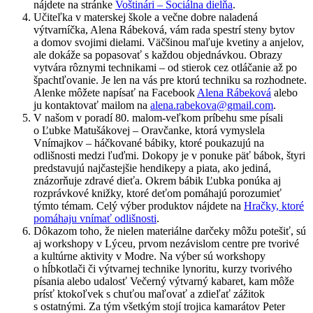
nájdete na stránke
Voštinári – Sociálna dielňa
.
Učiteľka v materskej škole a večne dobre naladená
výtvarníčka, Alena Rábeková, vám rada spestrí steny bytov
a domov svojimi dielami. Väčšinou maľuje kvetiny a anjelov,
ale dokáže sa popasovať s každou objednávkou. Obrazy
vytvára rôznymi technikami – od stierok cez otláčanie až po
špachtľovanie. Je len na vás pre ktorú techniku sa rozhodnete.
Alenke môžete napísať na Facebook
Alena Rábeková
alebo
ju kontaktovať mailom na
alena.rabekova@gmail.com
.
V našom v poradí 80. malom-veľkom príbehu sme písali
o Ľubke Matušákovej – Oravčanke, ktorá vymyslela
Vnímajkov – háčkované bábiky, ktoré poukazujú na
odlišnosti medzi ľuďmi. Dokopy je v ponuke päť bábok, štyri
predstavujú najčastejšie hendikepy a piata, ako jediná,
znázorňuje zdravé dieťa. Okrem bábik Ľubka ponúka aj
rozprávkové knižky, ktoré deťom pomáhajú porozumieť
týmto témam. Celý výber produktov nájdete na
Hračky, ktoré
pomáhaju vnímať odlišnosti
.
Dôkazom toho, že nielen materiálne darčeky môžu potešiť, sú
aj workshopy v Lýceu, prvom nezávislom centre pre tvorivé
a kultúrne aktivity v Modre. Na výber sú workshopy
o hĺbkotlači či výtvarnej technike lynoritu, kurzy tvorivého
písania alebo udalosť Večerný výtvarný kabaret, kam môže
prísť ktokoľvek s chuťou maľovať a zdieľať zážitok
s ostatnými. Za tým všetkým stojí trojica kamarátov Peter