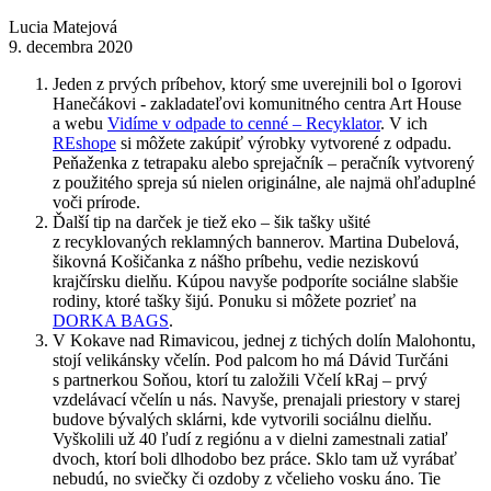
Lucia Matejová
9. decembra 2020
Jeden z prvých príbehov, ktorý sme uverejnili bol o Igorovi
Hanečákovi - zakladateľovi komunitného centra Art House
a webu
Vidíme v odpade to cenné – Recyklator
. V ich
REshope
si môžete zakúpiť výrobky vytvorené z odpadu.
Peňaženka z tetrapaku alebo sprejačník – peračník vytvorený
z použitého spreja sú nielen originálne, ale najmä ohľaduplné
voči prírode.
Ďalší tip na darček je tiež eko – šik tašky ušité
z recyklovaných reklamných bannerov. Martina Dubelová,
šikovná Košičanka z nášho príbehu, vedie neziskovú
krajčírsku dielňu. Kúpou navyše podporíte sociálne slabšie
rodiny, ktoré tašky šijú. Ponuku si môžete pozrieť na
DORKA BAGS
.
V Kokave nad Rimavicou, jednej z tichých dolín Malohontu,
stojí velikánsky včelín. Pod palcom ho má Dávid Turčáni
s partnerkou Soňou, ktorí tu založili Včelí kRaj – prvý
vzdelávací včelín u nás. Navyše, prenajali priestory v starej
budove bývalých sklárni, kde vytvorili sociálnu dielňu.
Vyškolili už 40 ľudí z regiónu a v dielni zamestnali zatiaľ
dvoch, ktorí boli dlhodobo bez práce. Sklo tam už vyrábať
nebudú, no sviečky či ozdoby z včelieho vosku áno. Tie