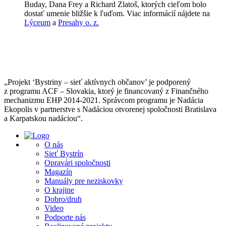
Buday, Dana Frey a Richard Zlatoš, ktorých cieľom bolo
dostať umenie bližšie k ľuďom. Viac informácií nájdete na
Lýceum
a
Presahy o. z.
„Projekt ‘Bystriny – sieť aktívnych občanov’ je podporený
z programu ACF – Slovakia, ktorý je financovaný z Finančného
mechanizmu EHP 2014-2021. Správcom programu je Nadácia
Ekopolis v partnerstve s Nadáciou otvorenej spoločnosti Bratislava
a Karpatskou nadáciou“.
O nás
Sieť Bystrín
Opravári spoločnosti
Magazín
Manuály pre neziskovky
O krajine
Dobro/druh
Video
Podporte nás