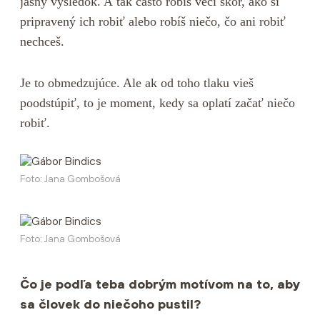
jasný výsledok. A tak často robíš veci skôr, ako si
pripravený ich robiť alebo robíš niečo, čo ani robiť
nechceš.
Je to obmedzujúce. Ale ak od toho tlaku vieš
poodstúpiť, to je moment, kedy sa oplatí začať niečo
robiť.
Foto: Jana Gombošová
Foto: Jana Gombošová
Čo je podľa teba dobrým motívom na to, aby
sa človek do niečoho pustil?