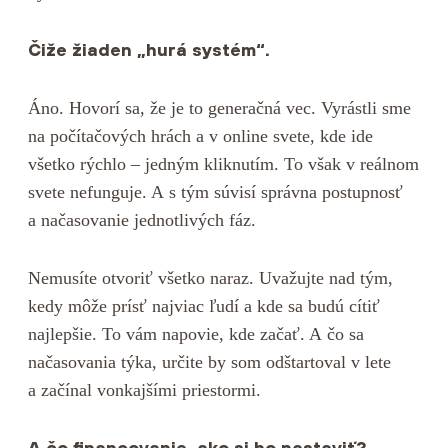
Čiže žiaden „hurá systém“.
Áno. Hovorí sa, že je to generačná vec. Vyrástli sme
na počítačových hrách a v online svete, kde ide
všetko rýchlo – jedným kliknutím. To však v reálnom
svete nefunguje. A s tým súvisí správna postupnosť
a načasovanie jednotlivých fáz.
Nemusíte otvoriť všetko naraz. Uvažujte nad tým,
kedy môže prísť najviac ľudí a kde sa budú cítiť
najlepšie. To vám napovie, kde začať. A čo sa
načasovania týka, určite by som odštartoval v lete
a začínal vonkajšími priestormi.
A čo financovanie, ako si ho nastaviť?