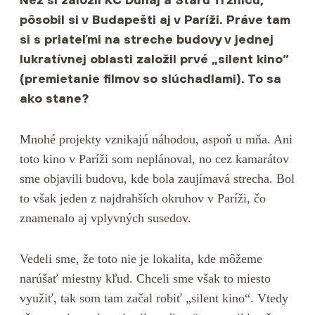
pôsobil si v Budapešti aj v Paríži. Práve tam
si s priateľmi na streche budovy v jednej
lukratívnej oblasti založil prvé „silent kino“
(premietanie filmov so slúchadlami). To sa
ako stane?
Mnohé projekty vznikajú náhodou, aspoň u mňa. Ani
toto kino v Paríži som neplánoval, no cez kamarátov
sme objavili budovu, kde bola zaujímavá strecha. Bol
to však jeden z najdrahších okruhov v Paríži, čo
znamenalo aj vplyvných susedov.
Vedeli sme, že toto nie je lokalita, kde môžeme
narúšať miestny kľud. Chceli sme však to miesto
využiť, tak som tam začal robiť „silent kino“. Vtedy