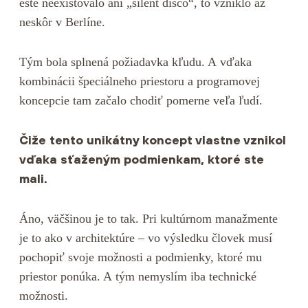
ešte neexistovalo ani „silent disco“, to vzniklo až
neskôr v Berlíne.
Tým bola splnená požiadavka kľudu. A vďaka
kombinácii špeciálneho priestoru a programovej
koncepcie tam začalo chodiť pomerne veľa ľudí.
Čiže tento unikátny koncept vlastne vznikol
vďaka sťaženým podmienkam, ktoré ste
mali.
Áno, väčšinou je to tak. Pri kultúrnom manažmente
je to ako v architektúre – vo výsledku človek musí
pochopiť svoje možnosti a podmienky, ktoré mu
priestor ponúka. A tým nemyslím iba technické
možnosti.