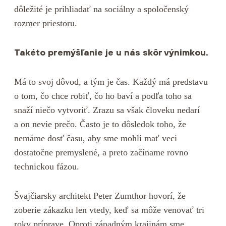
dôležité je prihliadať na sociálny a spoločenský
rozmer priestoru.
Takéto premýšľanie je u nás skôr výnimkou.
Má to svoj dôvod, a tým je čas. Každý má predstavu
o tom, čo chce robiť, čo ho baví a podľa toho sa
snaží niečo vytvoriť. Zrazu sa však človeku nedarí
a on nevie prečo. Často je to dôsledok toho, že
nemáme dosť času, aby sme mohli mať veci
dostatočne premyslené, a preto začíname rovno
technickou fázou.
Švajčiarsky architekt Peter Zumthor hovorí, že
zoberie zákazku len vtedy, keď sa môže venovať tri
roky príprave. Oproti západným krajinám sme