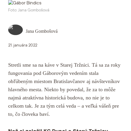
Foto: Jana Gombošová
Jana Gombošová
21. januára 2022
Stretli sme sa na káve v Starej Tržnici. Tá sa za roky
fungovania pod Gáborovým vedením stala
obľúbeným miestom Bratislavčanov aj návštevníkov
hlavného mesta. Niekto by povedal, že za to môže
najmä atraktívna historická budova, no nie je to
celkom tak. Je za tým celá veda – a veľká vášeň pre
to, čo človeka baví.
Než si založil KC Dunaj a Starú Tržnicu,