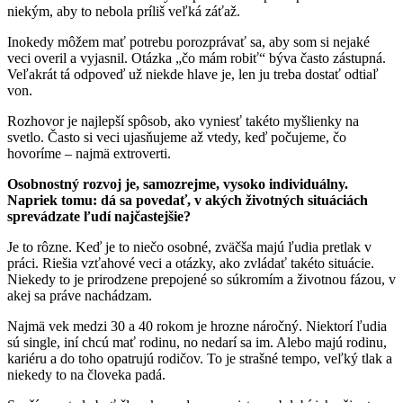
niekým, aby to nebola príliš veľká záťaž.
Inokedy môžem mať potrebu porozprávať sa, aby som si nejaké
veci overil a vyjasnil. Otázka „čo mám robiť“ býva často zástupná.
Veľakrát tá odpoveď už niekde hlave je, len ju treba dostať odtiaľ
von.
Rozhovor je najlepší spôsob, ako vyniesť takéto myšlienky na
svetlo. Často si veci ujasňujeme až vtedy, keď počujeme, čo
hovoríme – najmä extroverti.
Osobnostný rozvoj je, samozrejme, vysoko individuálny.
Napriek tomu: dá sa povedať, v akých životných situáciách
sprevádzate ľudí najčastejšie?
Je to rôzne. Keď je to niečo osobné, zväčša majú ľudia pretlak v
práci. Riešia vzťahové veci a otázky, ako zvládať takéto situácie.
Niekedy to je prirodzene prepojené so súkromím a životnou fázou, v
akej sa práve nachádzam.
Najmä vek medzi 30 a 40 rokom je hrozne náročný. Niektorí ľudia
sú single, iní chcú mať rodinu, no nedarí sa im. Alebo majú rodinu,
kariéru a do toho opatrujú rodičov. To je strašné tempo, veľký tlak a
niekedy to na človeka padá.