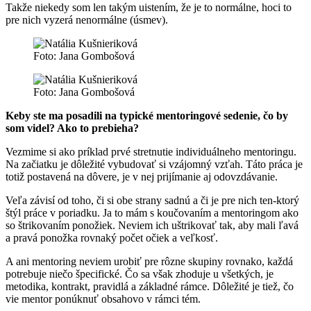
Takže niekedy som len takým uistením, že je to normálne, hoci to
pre nich vyzerá nenormálne (úsmev).
Foto: Jana Gombošová
Foto: Jana Gombošová
Keby ste ma posadili na typické mentoringové sedenie, čo by
som videl? Ako to prebieha?
Vezmime si ako príklad prvé stretnutie individuálneho mentoringu.
Na začiatku je dôležité vybudovať si vzájomný vzťah. Táto práca je
totiž postavená na dôvere, je v nej prijímanie aj odovzdávanie.
Veľa závisí od toho, či si obe strany sadnú a či je pre nich ten-ktorý
štýl práce v poriadku. Ja to mám s koučovaním a mentoringom ako
so štrikovaním ponožiek. Neviem ich uštrikovať tak, aby mali ľavá
a pravá ponožka rovnaký počet očiek a veľkosť.
A ani mentoring neviem urobiť pre rôzne skupiny rovnako, každá
potrebuje niečo špecifické. Čo sa však zhoduje u všetkých, je
metodika, kontrakt, pravidlá a základné rámce. Dôležité je tiež, čo
vie mentor ponúknuť obsahovo v rámci tém.