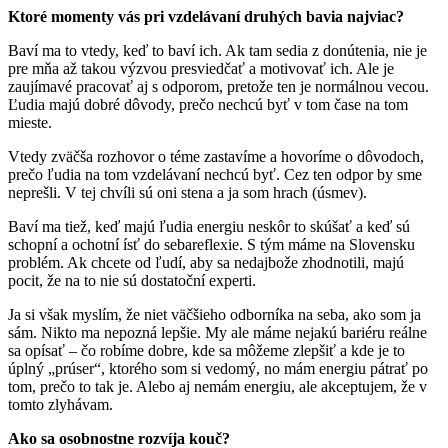
Ktoré momenty vás pri vzdelávaní druhých bavia najviac?
Baví ma to vtedy, keď to baví ich. Ak tam sedia z donútenia, nie je
pre mňa až takou výzvou presviedčať a motivovať ich. Ale je
zaujímavé pracovať aj s odporom, pretože ten je normálnou vecou.
Ľudia majú dobré dôvody, prečo nechcú byť v tom čase na tom
mieste.
Vtedy zväčša rozhovor o téme zastavíme a hovoríme o dôvodoch,
prečo ľudia na tom vzdelávaní nechcú byť. Cez ten odpor by sme
neprešli. V tej chvíli sú oni stena a ja som hrach (úsmev).
Baví ma tiež, keď majú ľudia energiu neskôr to skúšať a keď sú
schopní a ochotní ísť do sebareflexie. S tým máme na Slovensku
problém. Ak chcete od ľudí, aby sa nedajbože zhodnotili, majú
pocit, že na to nie sú dostatoční experti.
Ja si však myslím, že niet väčšieho odborníka na seba, ako som ja
sám. Nikto ma nepozná lepšie. My ale máme nejakú bariéru reálne
sa opísať – čo robíme dobre, kde sa môžeme zlepšiť a kde je to
úplný „prúser“, ktorého som si vedomý, no mám energiu pátrať po
tom, prečo to tak je. Alebo aj nemám energiu, ale akceptujem, že v
tomto zlyhávam.
Ako sa osobnostne rozvíja kouč?