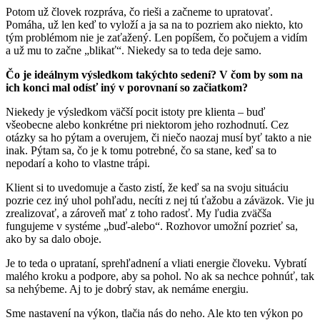
Potom už človek rozpráva, čo rieši a začneme to upratovať.
Pomáha, už len keď to vyloží a ja sa na to pozriem ako niekto, kto
tým problémom nie je zaťažený. Len popíšem, čo počujem a vidím
a už mu to začne „blikať“. Niekedy sa to teda deje samo.
Čo je ideálnym výsledkom takýchto sedení? V čom by som na
ich konci mal odísť iný v porovnaní so začiatkom?
Niekedy je výsledkom väčší pocit istoty pre klienta – buď
všeobecne alebo konkrétne pri niektorom jeho rozhodnutí. Cez
otázky sa ho pýtam a overujem, či niečo naozaj musí byť takto a nie
inak. Pýtam sa, čo je k tomu potrebné, čo sa stane, keď sa to
nepodarí a koho to vlastne trápi.
Klient si to uvedomuje a často zistí, že keď sa na svoju situáciu
pozrie cez iný uhol pohľadu, necíti z nej tú ťažobu a záväzok. Vie ju
zrealizovať, a zároveň mať z toho radosť. My ľudia zväčša
fungujeme v systéme „buď-alebo“. Rozhovor umožní pozrieť sa,
ako by sa dalo oboje.
Je to teda o uprataní, sprehľadnení a vliati energie človeku. Vybratí
malého kroku a podpore, aby sa pohol. No ak sa nechce pohnúť, tak
sa nehýbeme. Aj to je dobrý stav, ak nemáme energiu.
Sme nastavení na výkon, tlačia nás do neho. Ale kto ten výkon po