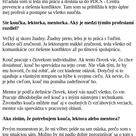
Hľadala som si teda inú prácu a dostala sa do PDCS - Centra
prevencie a riešenia konfliktov. Tam som sa priblížila k tejto úplne
inej profesii a postupne sa všetko naučila.
Ste koučka, lektorka, mentorka. Aký je medzi týmito profesiami
rozdiel?
Veľký aj skoro žiadny. Žiadny preto, lebo je to práca s ľuďmi.
Lektor učí zručnosti. Ja lektorujem mäkké zručnosti, teda všetko od
komunikácie cez riešenie konfliktov až po tímovú spoluprácu.
Kouč pracuje s človekom individuálne. Ak tento človek vie, čo chce
dosiahnuť, kouč ho sprevádza na tejto ceste. Nie však tým, že by
mu hovoril, čo má robiť, ale cez kladenie otázok. Dotyčný si to
ujasňuje a vlastným tempom sa hýbe k svojmu cieľu. Ak nevie, čo
je jeho cieľom, kouč mu pomáha zadefinovať ho.
Mentor je podľa definície človek, ktorý vás naučí všetko, čo vie.
Pracuje dlhodobejšie než kouč a s inými nástrojmi i technikami.
Životného kouča môžete mať aj v osobných či vzťahových veciach,
mentor vás sprevádza v pracovnej oblasti.
Ako zistím, že potrebujem kouča, lektora alebo mentora?
Prvým momentom je, že mi vôbec príde na um otázka, prečo som s
tou situáciou sám. Možno by mi padlo dobre porozprávať sa o tom s