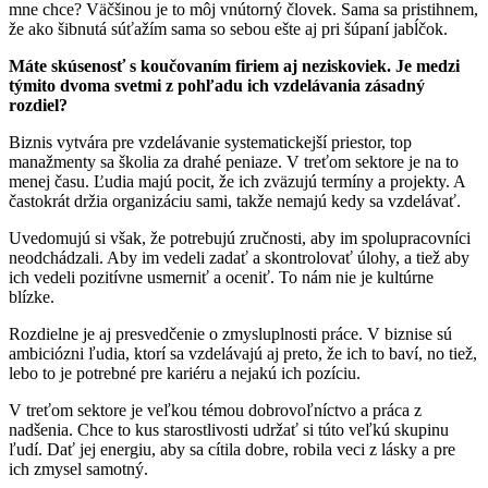
mne chce? Väčšinou je to môj vnútorný človek. Sama sa pristihnem,
že ako šibnutá súťažím sama so sebou ešte aj pri šúpaní jabĺčok.
Máte skúsenosť s koučovaním firiem aj neziskoviek. Je medzi
týmito dvoma svetmi z pohľadu ich vzdelávania zásadný
rozdiel?
Biznis vytvára pre vzdelávanie systematickejší priestor, top
manažmenty sa školia za drahé peniaze. V treťom sektore je na to
menej času. Ľudia majú pocit, že ich zväzujú termíny a projekty. A
častokrát držia organizáciu sami, takže nemajú kedy sa vzdelávať.
Uvedomujú si však, že potrebujú zručnosti, aby im spolupracovníci
neodchádzali. Aby im vedeli zadať a skontrolovať úlohy, a tiež aby
ich vedeli pozitívne usmerniť a oceniť. To nám nie je kultúrne
blízke.
Rozdielne je aj presvedčenie o zmysluplnosti práce. V biznise sú
ambiciózni ľudia, ktorí sa vzdelávajú aj preto, že ich to baví, no tiež,
lebo to je potrebné pre kariéru a nejakú ich pozíciu.
V treťom sektore je veľkou témou dobrovoľníctvo a práca z
nadšenia. Chce to kus starostlivosti udržať si túto veľkú skupinu
ľudí. Dať jej energiu, aby sa cítila dobre, robila veci z lásky a pre
ich zmysel samotný.