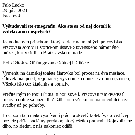
Palo Lacko
29. júla 2021
Facebook
Vyštudovali ste etnografiu. Ako ste sa od nej dostali k
vzdelávaniu dospelých?
Jednoduchým príbehom, ktorý sa deje na mnohých pracoviskách.
Pracovala som v Historickom ústave Slovenského národného
múzea, ktorý sídli na Bratislavskom hrade.
Bol zážitok zažiť fungovanie štátnej inštitúcie.
Vymeniť na dámskej toalete žiarovku bol proces na dva mesiace.
Človek mal pocit, že ju radšej vyšróbuje a donesie z domu (smiech).
Všetko išlo cez žiadanky a pomaly.
Prežiteľným to robili ľudia, tí boli skvelí. Pracovali tam dvadsať
rokov a dobre sa poznali. Zažili spolu všetko, od narodení detí cez
svadby až po pohreby.
Hoci som tam mala vysnívanú prácu a skvelý kolektív, do vedúcej
pozície prišiel sociálny predátor, ktorý všetko pomenil. Bojovali sme
dlho, no siedmi z nás nakoniec odišli.