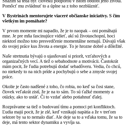
Snažím sa teda byť človeku podporou v istom období jeho života.
Pomôcť mu zvládnuť to a úplne sa z toho nezblázniť.
V Bystrinách mentorujete viaceré občianske iniciatívy. S čím
všetkým im pomáhate?
V prvom momente mi napadlo, že je to naopak – oni pomáhajú
mne. Je pre mňa fascinujúce vidieť, akí sú životaschopní, hoci
niektorí možno toto presvedčenie momentálne nemajú. Dávajú však
do svojej práce kus života a energie. To je hrozne dobré a dôležité.
Naše stretnutia bývajú o ujasňovaní si priorít, vzťahových a
organizačných vecí. A tiež o sebahodnote a motivácii. Častokrát
mám pocit, že ľudia potrebujú dodať sebadôveru. Vedia, čo chcú,
no niekedy to na nich príde a pochybujú o sebe a zmysle svojej
práce.
Okolie je často nadšené z toho, čo robia, no keď sa čosi stane,
človek veľakrát zistí, že je na to sám. To sú ťažké momenty a
otázky, ako to ustáť. Či to vzdať alebo potiahnuť ďalej.
Rozprávame sa tiež o budovaní tímu a pomoci pri konfliktoch.
Ľudia majú pocit, že je zlé, keď vznikajú napätia a že v treťom
sektore by sa to nemalo diať. Ale deje sa to a vďaka tomu, že sa to
deje, má tento sektor dynamiku a vyvíja sa.