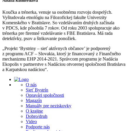
Natália Kušnieriková
Koučka a trénerka, venuje sa osobnému rozvoju dospelých.
Vyštudovala etnológiu na Filozofickej fakulte Univerzity
Komenského v Bratislave. So vzdelávaním druhých začínala
v PDCS, kde pôsobila 7 rokov. Od roku 2003 spolupracuje ako
trénerka pre firemné vzdelávanie s FBE Bratislava. Má rada
detektívky, psov a štrikovanie ponožiek.
„Projekt ‘Bystriny – sieť aktívnych občanov’ je podporený
z programu ACF – Slovakia, ktorý je financovaný z Finančného
mechanizmu EHP 2014-2021. Správcom programu je Nadácia
Ekopolis v partnerstve s Nadáciou otvorenej spoločnosti Bratislava
a Karpatskou nadáciou“.
O nás
Sieť Bystrín
Opravári spoločnosti
Magazín
Manuály pre neziskovky
O krajine
Dobro/druh
Video
Podporte nás