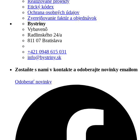
Realizované projekty
Etický kódex
Ochrana osobných údajov
Zverejňovanie faktúr a objednávok
Bystriny
Vybavenô
Radlinského 24/a
811 07 Bratislava
+421 0948 615 031
info@bystriny.sk
Zostaňte s nami v kontakte a odoberajte novinky emailom
Odoberať novinky