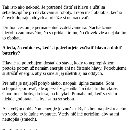
Tak isto ako nekouč. Je potrebné čistiť si hlavu a učiť sa
sebadisciplíne pri dávkovaní si roboty. Treba mať obdobia, keď si
človek dopraje oddych a prikáže si nepracovať.
Druhou cestou je permanentné vzdelávanie sa. Nachádzanie
niečoho zaujímavého, čo sa pridá k tomu, čo človek vie a nejako ho
to obohatí.
A teda, čo robíte vy, keď si potrebujete vyčistiť hlavu a dobiť
baterky?
Hlavne sa potrebujem dostať do stavu, kedy to neprepísknem,
pretože potom už nemám energiu ani na čistenie hlavy. Potrebujeme
si strážiť energiu, aby si sme si jej ušetrili aj na oddych.
Pre mňa je najlepší pohyb alebo, naopak, úplne zastatie. Som
schopná športovať, ale aj ležať v „lehátku“ a čítať tri dni vkuse.
Chodím na hríby, do lesa, na bicykel. Pomáha mi, keď sa viem
niekde „odpratať“ a byť sama so sebou.
A skvelým dobíjačom energie je vnučka. Byť s ňou na piesku alebo
vo vode, to je úplne vypnutie. Vtedy nič iné neriešim, aby sa mi
neutopila (smiech).