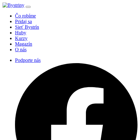
Čo robíme
Pridaj sa
Sieť Bystrín
Huby
Kurzy
Magazín
O nás
Podporte nás