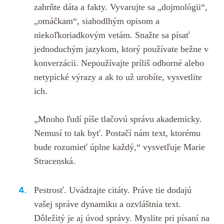
zahrňte dáta a fakty. Vyvarujte sa „dojmológii“,
„omáčkam“, siahodlhým opisom a
niekoľkoriadkovým vetám. Snažte sa písať
jednoduchým jazykom, ktorý používate bežne v
konverzácii. Nepoužívajte príliš odborné alebo
netypické výrazy a ak to už urobíte, vysvetlite
ich.
„Mnoho ľudí píše tlačovú správu akademicky.
Nemusí to tak byť. Postačí nám text, ktorému
bude rozumieť úplne každý,“ vysvetľuje Marie
Stracenská.
Pestrosť. Uvádzajte citáty. Práve tie dodajú
vašej správe dynamiku a ozvláštnia text.
Dôležitý je aj úvod správy. Myslite pri písaní na