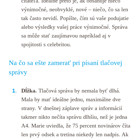
čitateľa. Ideálne preto je, ak obsahuje niečo
výnimočné, neobvyklé, nové – niečo, čo sa len
tak často nevidí. Popíšte, čím sú vaše podujatie
alebo výsledky vašej práce výnimočné. Správa
sa môže stať zaujímavou napríklad aj v
spojitosti s celebritou.
Na čo sa ešte zamerať pri písaní tlačovej
správy
Dĺžka.
Tlačová správa by nemala byť dlhá.
Mala by mať ideálne jednu, maximálne dve
strany. V dnešnej záplave správ a informácií
takmer nikto nečíta správu dlhšiu, než je jedna
A4. Marie uviedla, že 75 percent novinárov číta
len prvý odsek a tretina niekedy len nadpis. Ak