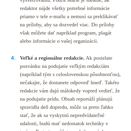
vysvetľovaniu. Podľa Marie je ideálne, ak
redaktor nájde všetky potrebné informácie
priamo v tele e-mailu a nemusí sa preklikávať
na prílohy, aby sa dozvedel viac. Do prílohy
však môžete dať napríklad program, plagát
alebo informácie o vašej organizácii.
Veľké a regionálne redakcie.
Ak posielate
pozvánku na podujatie veľkým redakciám
(napríklad tým s celoslovenskou pôsobnosťou),
nečakajte, že dostanete odpoveď hneď. Takéto
redakcie vám dajú málokedy vopred vedieť, že
na podujatie prídu. Obsah reportáží plánujú
spravidla deň dopredu, môže sa preto ľahko
stať, že ak sa vyskytnú nepredvídateľné
udalosti, budú mať nedostatok techniky v