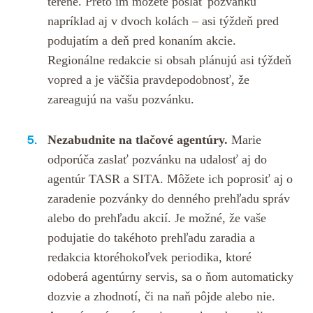
teréne. Preto im môžete poslať pozvánku
napríklad aj v dvoch kolách – asi týždeň pred
podujatím a deň pred konaním akcie.
Regionálne redakcie si obsah plánujú asi týždeň
vopred a je väčšia pravdepodobnosť, že
zareagujú na vašu pozvánku.
Nezabudnite na tlačové agentúry.
Marie
odporúča zaslať pozvánku na udalosť aj do
agentúr TASR a SITA. Môžete ich poprosiť aj o
zaradenie pozvánky do denného prehľadu správ
alebo do prehľadu akcií. Je možné, že vaše
podujatie do takéhoto prehľadu zaradia a
redakcia ktoréhokoľvek periodika, ktoré
odoberá agentúrny servis, sa o ňom automaticky
dozvie a zhodnotí, či na naň pôjde alebo nie.