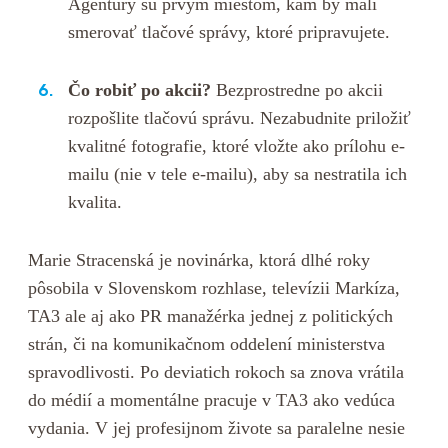
Agentúry sú prvým miestom, kam by mali
smerovať tlačové správy, ktoré pripravujete.
Čo robiť po akcii?
Bezprostredne po akcii
rozpošlite tlačovú správu. Nezabudnite priložiť
kvalitné fotografie, ktoré vložte ako prílohu e-
mailu (nie v tele e-mailu), aby sa nestratila ich
kvalita.
Marie Stracenská je novinárka, ktorá dlhé roky
pôsobila v Slovenskom rozhlase, televízii Markíza,
TA3 ale aj ako PR manažérka jednej z politických
strán, či na komunikačnom oddelení ministerstva
spravodlivosti. Po deviatich rokoch sa znova vrátila
do médií a momentálne pracuje v TA3 ako vedúca
vydania. V jej profesijnom živote sa paralelne nesie