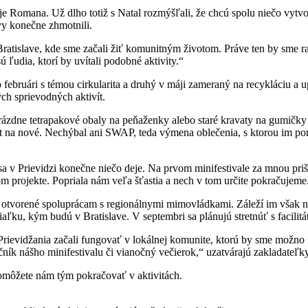
 Romana. Už dlho totiž s Natal rozmýšľali, že chcú spolu niečo vytvo
vy konečne zhmotnili.
Bratislave, kde sme začali žiť komunitným životom. Práve ten by sme r
ú ľudia, ktorí by uvítali podobné aktivity.“
 februári s témou cirkularita a druhý v máji zameraný na recykláciu a 
ch sprievodných aktivít.
zdne tetrapakové obaly na peňaženky alebo staré kravaty na gumičky do
iat na nové. Nechýbal ani SWAP, teda výmena oblečenia, s ktorou im p
sa v Prievidzi konečne niečo deje. Na prvom minifestivale za mnou priš
om projekte. Popriala nám veľa šťastia a nech v tom určite pokračujeme
 sú otvorené spoluprácam s regionálnymi mimovládkami. Záleží im však na
aľku, kým budú v Bratislave. V septembri sa plánujú stretnúť s facili
ievidžania začali fungovať v lokálnej komunite, ktorú by sme možno n
čník nášho minifestivalu či vianočný večierok,“ uzatvárajú zakladateľk
omôžete nám tým pokračovať v aktivitách.