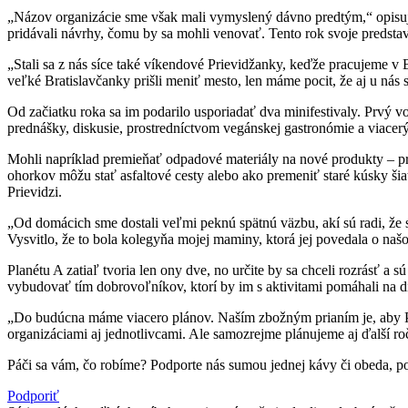
„Názov organizácie sme však mali vymyslený dávno predtým,“ opisuje
pridávali návrhy, čomu by sa mohli venovať. Tento rok svoje predsta
„Stali sa z nás síce také víkendové Prievidžanky, keďže pracujeme v 
veľké Bratislavčanky prišli meniť mesto, len máme pocit, že aj u nás s
Od začiatku roka sa im podarilo usporiadať dva minifestivaly. Prvý vo
prednášky, diskusie, prostredníctvom vegánskej gastronómie a viacerý
Mohli napríklad premieňať odpadové materiály na nové produkty – prá
ohorkov môžu stať asfaltové cesty alebo ako premeniť staré kúsky š
Prievidzi.
„Od domácich sme dostali veľmi peknú spätnú väzbu, akí sú radi, že 
Vysvitlo, že to bola kolegyňa mojej maminy, ktorá jej povedala o naš
Planétu A zatiaľ tvoria len ony dve, no určite by sa chceli rozrásť a
vybudovať tím dobrovoľníkov, ktorí by im s aktivitami pomáhali na di
„Do budúcna máme viacero plánov. Naším zbožným prianím je, aby Pr
organizáciami aj jednotlivcami. Ale samozrejme plánujeme aj ďalší ro
Páči sa vám, čo robíme? Podporte nás sumou jednej kávy či obeda, p
Podporiť