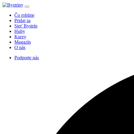
Čo robíme
Pridaj sa
Sieť Bystrín
Huby
Kurzy
Magazín
O nás
Podporte nás