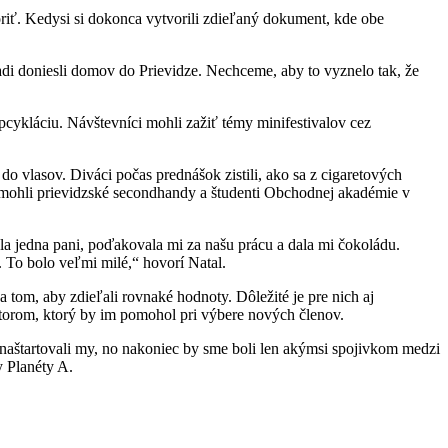
riť. Kedysi si dokonca vytvorili zdieľaný dokument, kde obe
adi doniesli domov do Prievidze. Nechceme, aby to vyznelo tak, že
upcykláciu. Návštevníci mohli zažiť témy minifestivalov cez
 vlasov. Diváci počas prednášok zistili, ako sa z cigaretových
omohli prievidzské secondhandy a študenti Obchodnej akadémie v
la jedna pani, poďakovala mi za našu prácu a dala mi čokoládu.
. To bolo veľmi milé,“ hovorí Natal.
 tom, aby zdieľali rovnaké hodnoty. Dôležité je pre nich aj
tátorom, ktorý by im pomohol pri výbere nových členov.
aštartovali my, no nakoniec by sme boli len akýmsi spojivkom medzi
y Planéty A.