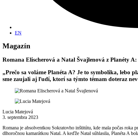
EN
Magazín
Romana Elischerová a Natal Švajlenová z Planéty A: P
„Prečo sa voláme Planéta A? Je to symbolika, lebo 
sme zaujali aj ľudí, ktorí sa týmto témam doteraz nev
Lucia Matejová
3. septembra 2023
Romana je absolventkou Sokratovho inštitútu, kde mala počas roka p
dlhoročnou kamarátkou Natal. A keďže Natal súhlasila, Planéta A bola